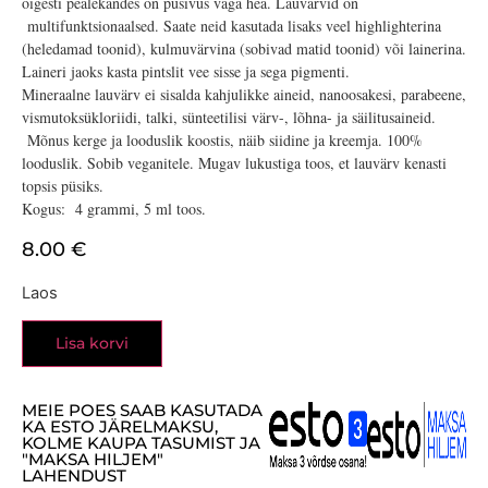
õigesti pealekandes on püsivus väga hea. Lauvärvid on
multifunktsionaalsed. Saate neid kasutada lisaks veel highlighterina
(heledamad toonid), kulmuvärvina (sobivad matid toonid) või lainerina.
Laineri jaoks kasta pintslit vee sisse ja sega pigmenti.
Mineraalne lauvärv ei sisalda kahjulikke aineid, nanoosakesi, parabeene,
vismutoksükloriidi, talki, sünteetilisi värv-, lõhna- ja säilitusaineid.
Mõnus kerge ja looduslik koostis, näib siidine ja kreemja. 100%
looduslik. Sobib veganitele. Mugav lukustiga toos, et lauvärv kenasti
topsis püsiks.
Kogus: 4 grammi, 5 ml toos.
8.00
€
Laos
Lisa korvi
MEIE POES SAAB KASUTADA
KA ESTO JÄRELMAKSU,
KOLME KAUPA TASUMIST JA
"MAKSA HILJEM"
LAHENDUST